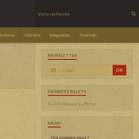
initions
Histoire
Magazines
Festivals
NEWSLETTER
OK
DERNIERS BILLETS
Aucun élément à afficher
MENU
Qui sommes-nous ?