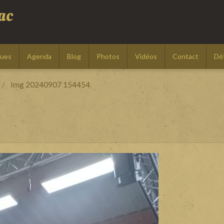
ac
ques
Agenda
Blog
Photos
Vidéos
Contact
Déf
Img 20240907 154454