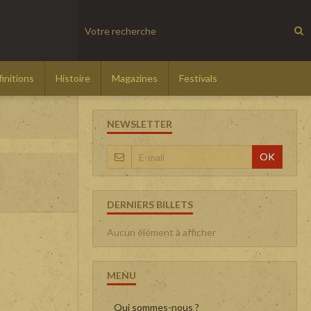
initions
Histoire
Magazines
Festivals
NEWSLETTER
OK
DERNIERS BILLETS
Aucun élément à afficher
MENU
Qui sommes-nous ?