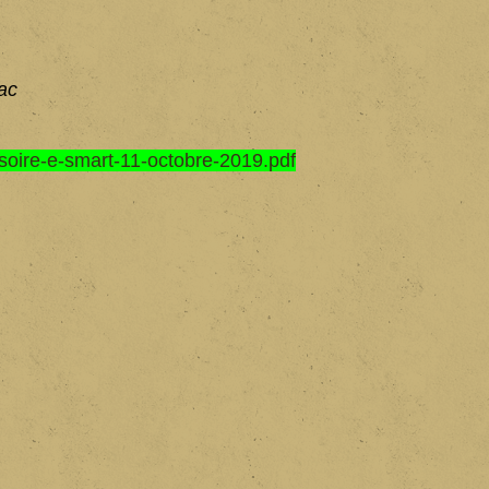
ac
soire-e-smart-11-octobre-2019.pdf