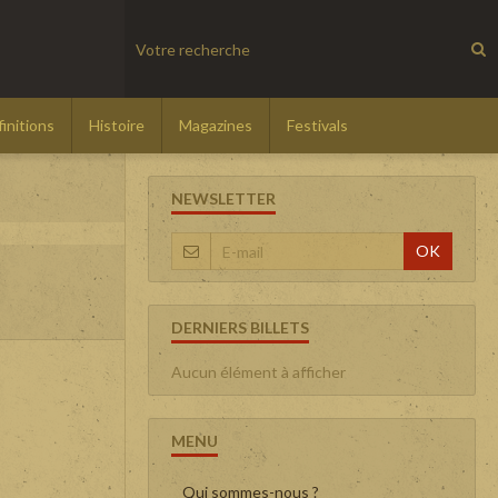
initions
Histoire
Magazines
Festivals
NEWSLETTER
OK
DERNIERS BILLETS
Aucun élément à afficher
MENU
Qui sommes-nous ?